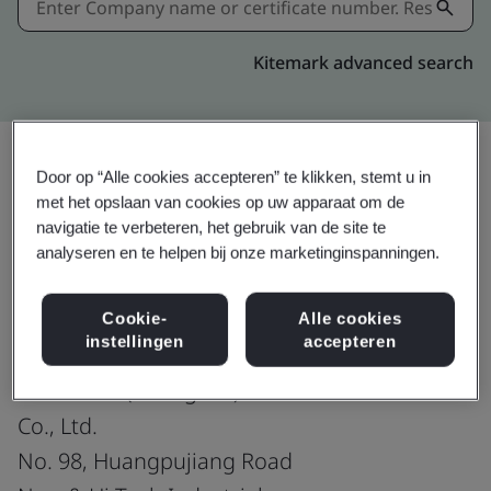
Kitemark advanced search
Door op “Alle cookies accepteren” te klikken, stemt u in
Delen:
met het opslaan van cookies op uw apparaat om de
navigatie te verbeteren, het gebruik van de site te
analyseren en te helpen bij onze marketinginspanningen.
ISO/IEC 27001:2022
Cookie-
Alle cookies
instellingen
accepteren
Chin Poon (Changshu) Electronics
Co., Ltd.
No. 98, Huangpujiang Road