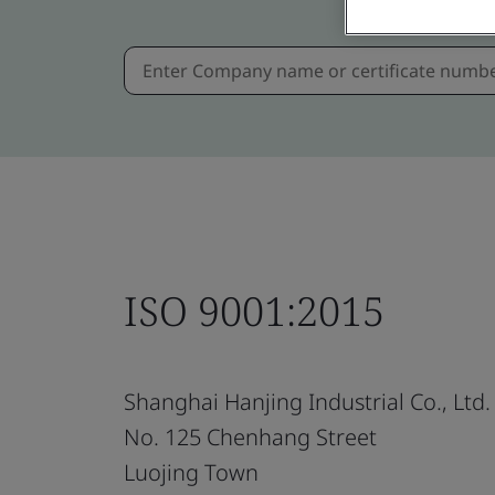
ISO 9001:2015
Shanghai Hanjing Industrial Co., Ltd.
No. 125 Chenhang Street
Luojing Town