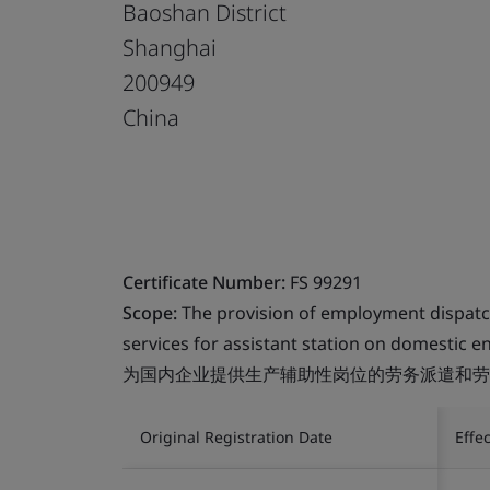
Baoshan District
Shanghai
200949
China
Certificate Number:
FS 99291
Scope:
The provision of employment dispat
services for assistant station on domestic en
为国内企业提供生产辅助性岗位的劳务派遣和劳
Original Registration Date
Effe