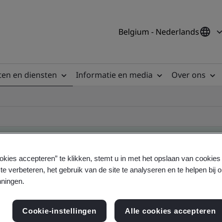
Belgium - Nederlands
en en diensten
Informatie en media
Over ons
okies accepteren” te klikken, stemt u in met het opslaan van cookie
te verbeteren, het gebruik van de site te analyseren en te helpen bij 
ificate
ningen.
Cookie-instellingen
Alle cookies accepteren
ficates - Validation and Verification