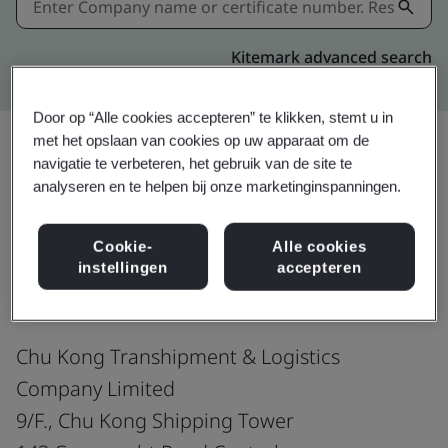
Kitemark advanced search
Door op “Alle cookies accepteren” te klikken, stemt u in
met het opslaan van cookies op uw apparaat om de
navigatie te verbeteren, het gebruik van de site te
Delen:
analyseren en te helpen bij onze marketinginspanningen.
Cookie-
Alle cookies
ISO 9001:2015
instellingen
accepteren
Chu Kong Transhipment & Logistics
Company Limited
9/F., Chu Kong Shipping Tower