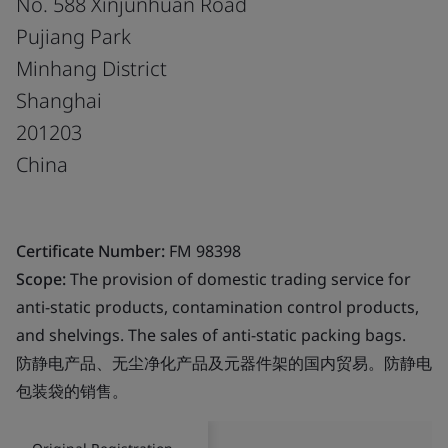
No. 588 Xinjunhuan Road
Pujiang Park
Minhang District
Shanghai
201203
China
Certificate Number:
FM 98398
Scope:
The provision of domestic trading service for
anti-static products, contamination control products,
and shelvings. The sales of anti-static packing bags.
防静电产品、无尘净化产品及元器件架的国内贸易。防静电
包装袋的销售。