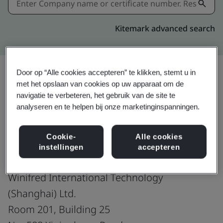
Kitemark advanced search
Door op “Alle cookies accepteren” te klikken, stemt u in
met het opslaan van cookies op uw apparaat om de
Delen:
navigatie te verbeteren, het gebruik van de site te
analyseren en te helpen bij onze marketinginspanningen.
ISO 9001:2015
Cookie-
Alle cookies
instellingen
accepteren
Winifred International Technology
(Shanghai) Ltd.
Room 201, Building 25