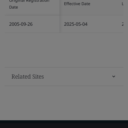
Original Registration
Effective Date
Las
Date
2005-09-26
2025-05-04
20
Related Sites