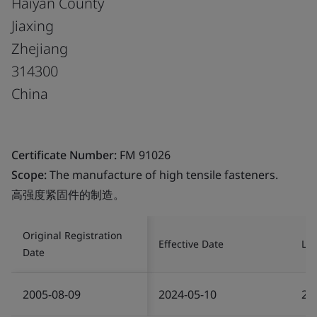
Haiyan County
Jiaxing
Zhejiang
314300
China
Certificate Number:
FM 91026
Scope:
The manufacture of high tensile fasteners.
高强度紧固件的制造。
Original Registration
Effective Date
Las
Date
2005-08-09
2024-05-10
20