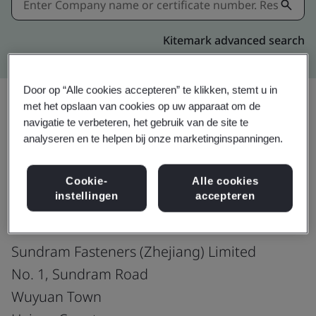
Kitemark advanced search
Door op “Alle cookies accepteren” te klikken, stemt u in
met het opslaan van cookies op uw apparaat om de
navigatie te verbeteren, het gebruik van de site te
Delen:
analyseren en te helpen bij onze marketinginspanningen.
Cookie-
Alle cookies
ISO 9001:2015
instellingen
accepteren
Sundram Fasteners (Zhejiang) Limited
No. 1, Sundram Road
Wuyuan Town