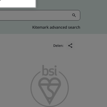
Kitemark advanced search
Delen: