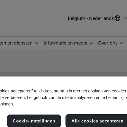
Belgium - Nederlands
en en diensten
Informatie en media
Over ons
okies accepteren” te klikken, stemt u in met het opslaan van cookie
te verbeteren, het gebruik van de site te analyseren en te helpen bij 
ificate
ningen.
Cookie-instellingen
Alle cookies accepteren
ficates - Validation and Verification