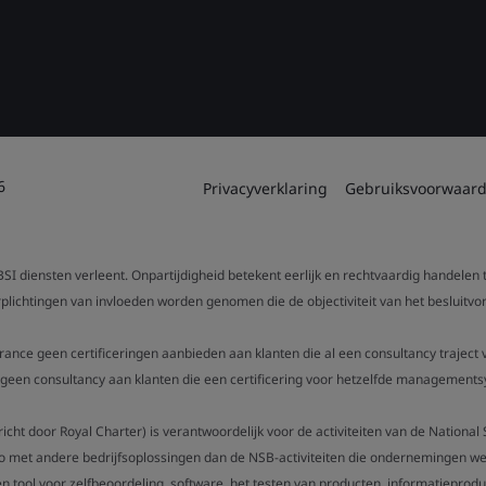
6
Privacyverklaring
Gebruiksvoorwaar
SI diensten verleent. Onpartijdigheid betekent eerlijk en rechtvaardig handelen
verplichtingen van invloeden worden genomen die de objectiviteit van het beslui
urance geen certificeringen aanbieden aan klanten die al een consultancy trajec
een consultancy aan klanten die een certificering voor hetzelfde managementsy
gericht door Royal Charter) is verantwoordelijk voor de activiteiten van de Nation
o met andere bedrijfsoplossingen dan de NSB-activiteiten die ondernemingen wer
n tool voor zelfbeoordeling, software, het testen van producten, informatieproduc