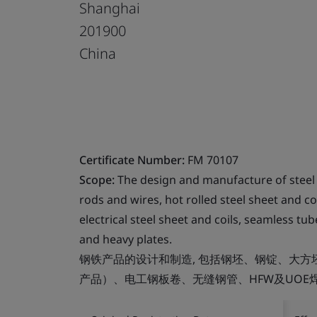
Shanghai
201900
China
Certificate Number:
FM 70107
Scope:
The design and manufacture of steel p
rods and wires, hot rolled steel sheet and co
electrical steel sheet and coils, seamless 
and heavy plates.
钢铁产品的设计和制造, 包括钢坯、钢锭、大
产品）、电工钢板卷、无缝钢管、HFW及UOE