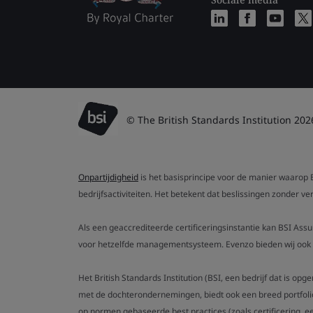
© The British Standards Institution 202
Onpartijdigheid
is het basisprincipe voor de manier waarop B
bedrijfsactiviteiten. Het betekent dat beslissingen zonder 
Als een geaccrediteerde certificeringsinstantie kan BSI Ass
voor hetzelfde managementsysteem. Evenzo bieden wij ook g
Het British Standards Institution (BSI, een bedrijf dat is op
met de dochterondernemingen, biedt ook een breed portfoli
op normen gebaseerde best practices (zoals certificering, ee