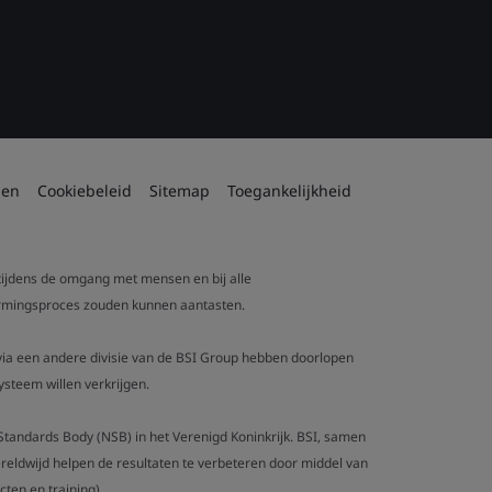
den
Cookiebeleid
Sitemap
Toegankelijkheid
 tijdens de omgang met mensen en bij alle
tvormingsproces zouden kunnen aantasten.
t via een andere divisie van de BSI Group hebben doorlopen
steem willen verkrijgen.
al Standards Body (NSB) in het Verenigd Koninkrijk. BSI, samen
eldwijd helpen de resultaten te verbeteren door middel van
ten en training).