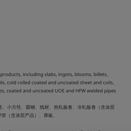
roducts, including slabs, ingots, blooms, billets,
ils, cold rolled coated and uncoated sheet and coils,
tubes, coated and uncoated UOE and HFW welded pipes
方坯、小方坯、圆钢、线材、热轧板卷、冷轧板卷（含涂层
焊管（含涂层产品）、厚板。