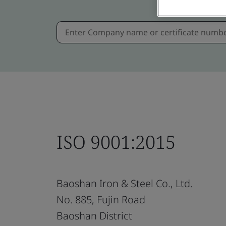
ISO 9001:2015
Baoshan Iron & Steel Co., Ltd.
No. 885, Fujin Road
Baoshan District