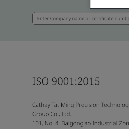
ISO 9001:2015
Cathay Tat Ming Precision Technolog
Group Co., Ltd.
101, No. 4, Baigong'ao Industrial Zo