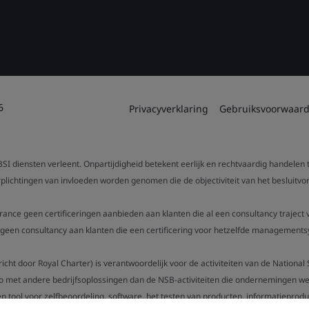
6
Privacyverklaring
Gebruiksvoorwaar
SI diensten verleent. Onpartijdigheid betekent eerlijk en rechtvaardig handelen
verplichtingen van invloeden worden genomen die de objectiviteit van het beslui
urance geen certificeringen aanbieden aan klanten die al een consultancy trajec
een consultancy aan klanten die een certificering voor hetzelfde managementsy
gericht door Royal Charter) is verantwoordelijk voor de activiteiten van de Nation
o met andere bedrijfsoplossingen dan de NSB-activiteiten die ondernemingen wer
n tool voor zelfbeoordeling, software, het testen van producten, informatieproduc