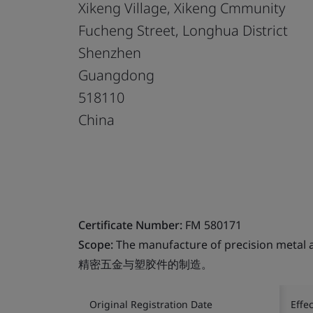
Xikeng Village, Xikeng Cmmunity
Fucheng Street, Longhua District
Shenzhen
Guangdong
518110
China
Certificate Number:
FM 580171
Scope:
The manufacture of precision metal a
精密五金与塑胶件的制造。
Original Registration Date
Effe