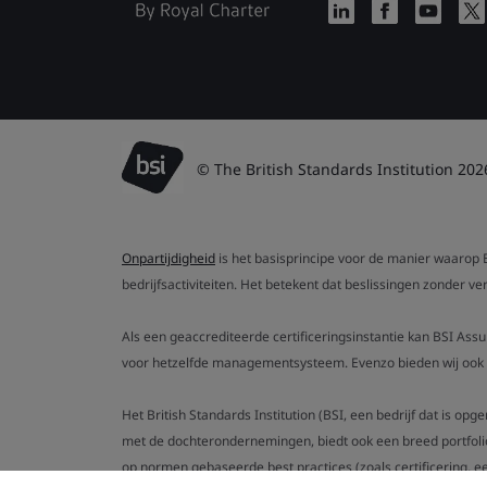
© The British Standards Institution 202
Onpartijdigheid
is het basisprincipe voor de manier waarop B
bedrijfsactiviteiten. Het betekent dat beslissingen zonder 
Als een geaccrediteerde certificeringsinstantie kan BSI Ass
voor hetzelfde managementsysteem. Evenzo bieden wij ook g
Het British Standards Institution (BSI, een bedrijf dat is op
met de dochterondernemingen, biedt ook een breed portfoli
op normen gebaseerde best practices (zoals certificering, ee