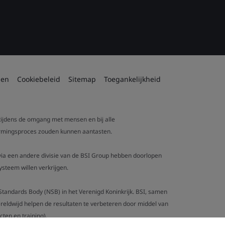
den
Cookiebeleid
Sitemap
Toegankelijkheid
 tijdens de omgang met mensen en bij alle
tvormingsproces zouden kunnen aantasten.
t via een andere divisie van de BSI Group hebben doorlopen
steem willen verkrijgen.
al Standards Body (NSB) in het Verenigd Koninkrijk. BSI, samen
eldwijd helpen de resultaten te verbeteren door middel van
ten en training).