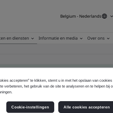
Belgium - Nederlands
en en diensten
Informatie en media
Over ons
okies accepteren” te klikken, stemt u in met het opslaan van cookie
te verbeteren, het gebruik van de site te analyseren en te helpen bij 
ificate
ningen.
Cookie-instellingen
Alle cookies accepteren
ficates - Validation and Verification