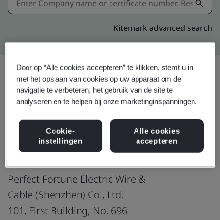
Kitemark advanced search
Door op “Alle cookies accepteren” te klikken, stemt u in
met het opslaan van cookies op uw apparaat om de
navigatie te verbeteren, het gebruik van de site te
Download
Delen:
analyseren en te helpen bij onze marketinginspanningen.
ISO 14001:2015
Cookie-
Alle cookies
instellingen
accepteren
Perfect Fortune Electric Wire &
Cable (Shenzhen) Co., Ltd.
101, First Building, No. 696