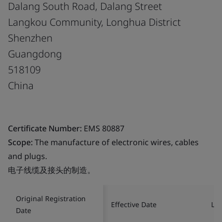
Dalang South Road, Dalang Street
Langkou Community, Longhua District
Shenzhen
Guangdong
518109
China
Certificate Number:
EMS 80887
Scope:
The manufacture of electronic wires, cables
and plugs.
电子线缆及接头的制造。
Original Registration
Effective Date
Las
Date