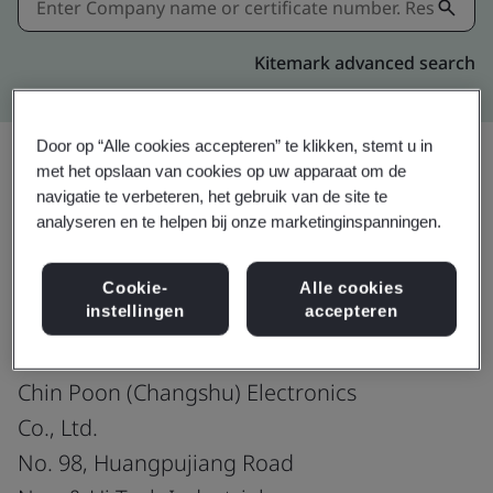
Kitemark advanced search
Door op “Alle cookies accepteren” te klikken, stemt u in
met het opslaan van cookies op uw apparaat om de
navigatie te verbeteren, het gebruik van de site te
Delen:
analyseren en te helpen bij onze marketinginspanningen.
ISO 14001:2015
Cookie-
Alle cookies
instellingen
accepteren
Chin Poon (Changshu) Electronics
Co., Ltd.
No. 98, Huangpujiang Road