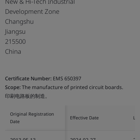
New & Hi-Tech Industrial
Development Zone
Changshu
Jiangsu
215500
China
Certificate Number:
EMS 650397
Scope:
The manufacture of printed circuit boards.
印刷电路板的制造。
Original Registration
Effective Date
Las
Date
2013-05-13
2024-02-27
20