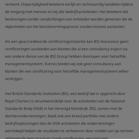
verleent. Onpartijdigheid betekent eerlijk en rechtvaardig handelen tijdens
de omgang met mensen en bij alle bedrijfsactiviteiten. Het betekent dat
beslissingen zonder verplichtingen van invloeden worden genomen die de
objectiviteit van het besluitvormingsproces zouden kunnen aantasten.
Als een geaccrediteerde certificeringsinstantie kan BSI Assurance geen
certificeringen aanbieden aan klanten die al een consultancy traject via
een andere divisie van de BSI Group hebben doorlopen voor hetzelfde
managementsysteem. Evenzo bieden wij ook geen consultancy aan
klanten die een certificering voor hetzelfde managementsysteem willen
verkrijgen.
Het British Standards Institution (BSI, een bedrijf dat is opgericht door
Royal Charter) is verantwoordelijk voor de activiteiten van de National
Standards Body (NSB) in het Verenigd Koninkrijk. BSI, samen met de
dochterondernemingen, biedt ook een breed portfolio met andere
bedrijfsoplossingen dan de NSB-activiteiten die ondernemingen
wereldwijd helpen de resultaten te verbeteren door middel van op normen
gebaseerde best practices (zoals certificering, een tool voor