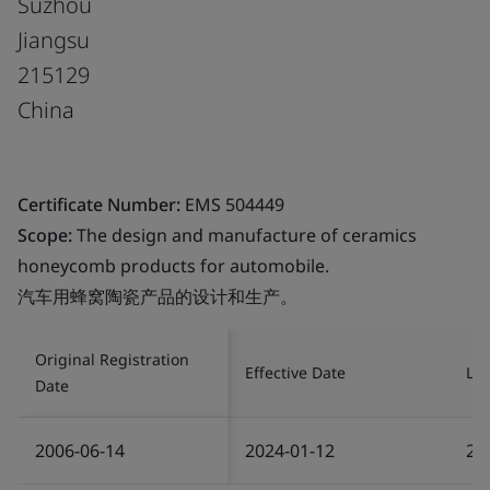
Suzhou
Jiangsu
215129
China
Certificate Number:
EMS 504449
Scope:
The design and manufacture of ceramics
honeycomb products for automobile.
汽车用蜂窝陶瓷产品的设计和生产。
Original Registration
Effective Date
Las
Date
2006-06-14
2024-01-12
20