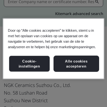
Kitemark advanced search
Door op “Alle cookies accepteren” te klikken, stemt u in
met het opslaan van cookies op uw apparaat om de
navigatie te verbeteren, het gebruik van de site te
Delen:
analyseren en te helpen bij onze marketinginspanningen.
Cookie-
Alle cookies
ISO 14001:2015
instellingen
accepteren
NGK Ceramics Suzhou Co., Ltd.
No. 58 Lushan Road
Suzhou New District