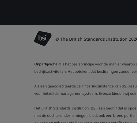
© The British Standards Institution 202
Onpartijdigheid
is het basisprincipe voor de manier waarop B
bedrijfsactiviteiten. Het betekent dat beslissingen zonder 
Als een geaccrediteerde certificeringsinstantie kan BSI Ass
voor hetzelfde managementsysteem. Evenzo bieden wij ook g
Het British Standards Institution (BSI, een bedrijf dat is op
met de dochterondernemingen, biedt ook een breed portfoli
op normen gebaseerde best practices (zoals certificering, ee