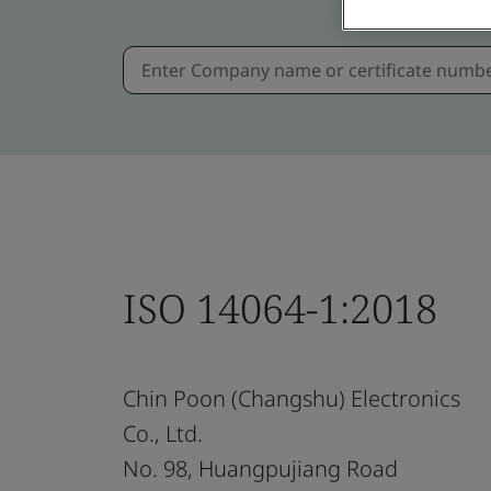
ISO 14064-1:2018
Chin Poon (Changshu) Electronics
Co., Ltd.
No. 98, Huangpujiang Road