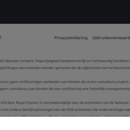
6
Privacyverklaring
Gebruiksvoorwaar
SI diensten verleent. Onpartijdigheid betekent eerlijk en rechtvaardig handelen
verplichtingen van invloeden worden genomen die de objectiviteit van het beslui
urance geen certificeringen aanbieden aan klanten die al een consultancy trajec
een consultancy aan klanten die een certificering voor hetzelfde managementsy
gericht door Royal Charter) is verantwoordelijk voor de activiteiten van de Nation
o met andere bedrijfsoplossingen dan de NSB-activiteiten die ondernemingen wer
n tool voor zelfbeoordeling, software, het testen van producten, informatieproduc