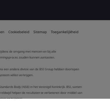
den
Cookiebeleid
Sitemap
Toegankelijkheid
 tijdens de omgang met mensen en bij alle
tvormingsproces zouden kunnen aantasten.
t via een andere divisie van de BSI Group hebben doorlopen
steem willen verkrijgen.
al Standards Body (NSB) in het Verenigd Koninkrijk. BSI, samen
eldwijd helpen de resultaten te verbeteren door middel van
ten en training).