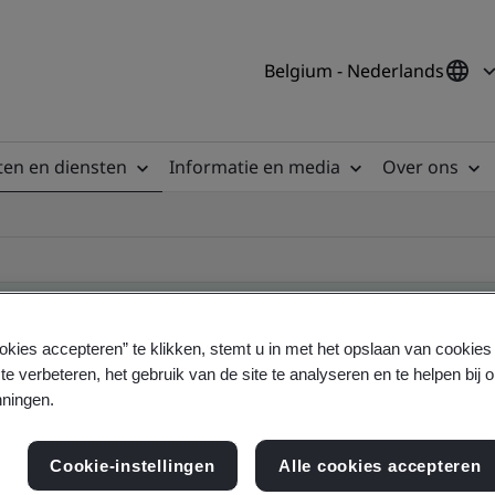
Belgium - Nederlands
en en diensten
Informatie en media
Over ons
okies accepteren” te klikken, stemt u in met het opslaan van cookie
te verbeteren, het gebruik van de site te analyseren en te helpen bij 
ificate
ningen.
Cookie-instellingen
Alle cookies accepteren
ficates - Validation and Verification