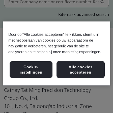
Kitemark advanced search
Door op “Alle cookies accepteren” te klikken, stemt u in
met het opslaan van cookies op uw apparaat om de
navigatie te verbeteren, het gebruik van de site te
Delen:
analyseren en te helpen bij onze marketinginspanningen.
IATF 16949:2016
Cookie-
Alle cookies
instellingen
accepteren
Cathay Tat Ming Precision Technology
Group Co., Ltd.
101, No. 4, Baigong'ao Industrial Zone