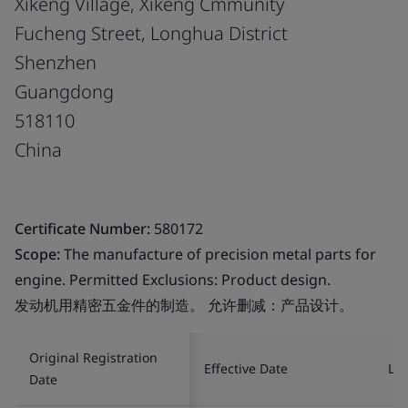
Xikeng Village, Xikeng Cmmunity
Fucheng Street, Longhua District
Shenzhen
Guangdong
518110
China
Certificate Number:
580172
Scope:
The manufacture of precision metal parts for
engine. Permitted Exclusions: Product design.
发动机用精密五金件的制造。 允许删减：产品设计。
Original Registration
Effective Date
Las
Date