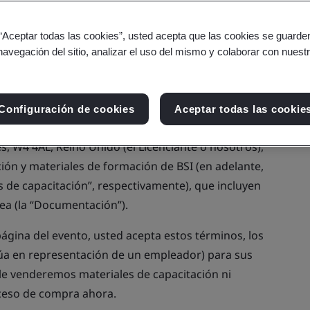
 “Aceptar todas las cookies”, usted acepta que las cookies se guarden
navegación del sitio, analizar el uso del mismo y colaborar con nuest
 comprar cursos de capacitación o acceder o
 de este sitio web.
Configuración de cookies
Aceptar todas las cookie
nciatario o usted) y BSI Assurance UK Limited, con
, W4 4AL, Reino Unido (el Licenciante o nosotros),
ción y materiales de formación de BSI (en adelante,
es de capacitación”, respectivamente), que incluyen
ea (la “Documentación”).
 página del evento, usted acepta estos términos, los
ctúa en representación de un empleador) para sus
le venderemos materiales de capacitación ni
ceso de compra ahora.