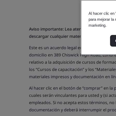
Al hacer clic en
para mejorar la 
marketing.
Aviso importante: Lea atentamente antes de
descargar cualquier material de capacitación
Este es un acuerdo legal entre usted (el Lice
domicilio en 389 Chiswick High Road, Londres
relativo a la adquisición de cursos de forma
los “Cursos de capacitación” y los “Material
materiales impresos y documentación en lín
Al hacer clic en el botón de “comprar” en la
cuales serán vinculantes para usted y (si a
empleados. Si no acepta estos términos, no 
documentación y deberá interrumpir el pro