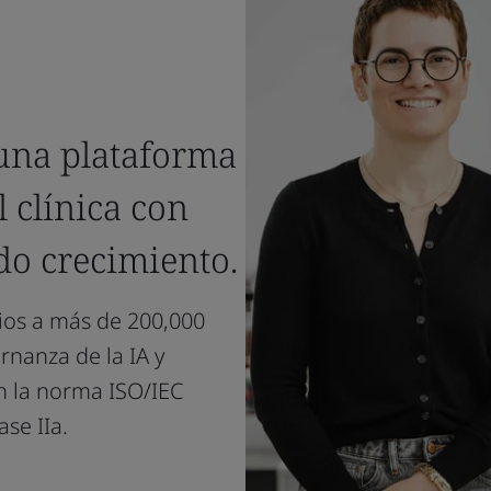
 una plataforma
l clínica con
do crecimiento.
cios a más de 200,000
rnanza de la IA y
ún la norma ISO/IEC
se IIa.