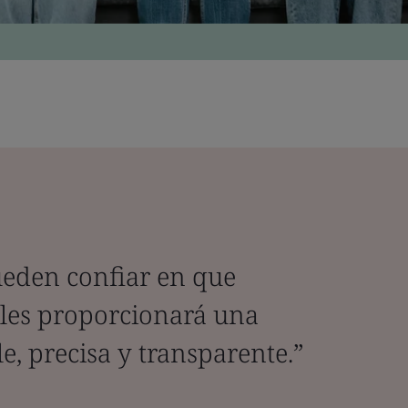
eden confiar en que
“Graci
 les proporcionará una
requis
le, precisa y transparente.”
evolu
centra