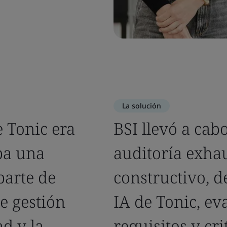
La solución
e Tonic era
BSI llevó a ca
aba una
auditoría exhau
parte de
constructivo, d
e gestión
IA de Tonic, ev
ad y la
requisitos y cri