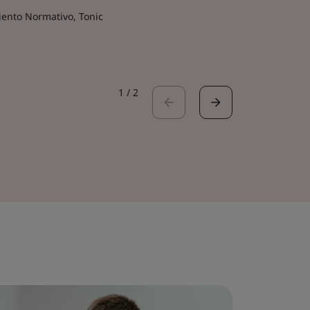
ento Normativo, Tonic
João Guich
Director de 
1
/
2