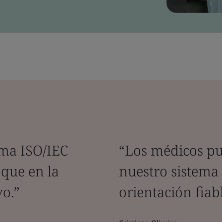
rma ISO/IEC
“Los médicos pu
oque en la
nuestro sistema
vo.”
orientación fiab