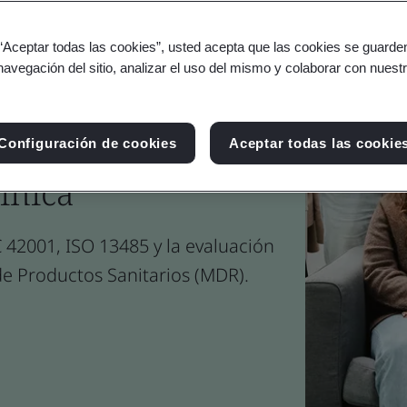
 “Aceptar todas las cookies”, usted acepta que las cookies se guarden
navegación del sitio, analizar el uso del mismo y colaborar con nuest
: generando
Configuración de cookies
Aceptar todas las cookie
línica
 42001, ISO 13485 y la evaluación
de Productos Sanitarios (MDR).