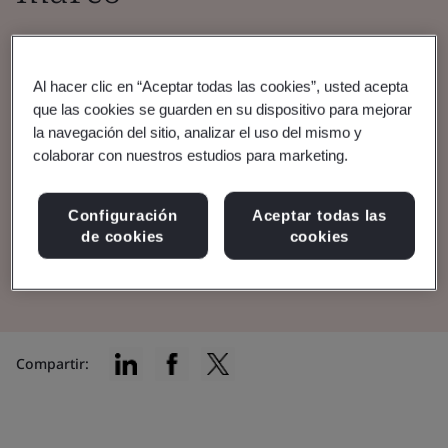
This standard, specifying requirements for
high-integrity UK nature markets, has been
Al hacer clic en “Aceptar todas las cookies”, usted acepta
updated based on industry feedback and is
que las cookies se guarden en su dispositivo para mejorar
la navegación del sitio, analizar el uso del mismo y
ready for adoption.
colaborar con nuestros estudios para marketing.
Descargar la norma
Configuración
Aceptar todas las
de cookies
cookies
Add Your Comments
Compartir: