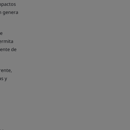
mpactos
ón genera
te
ermita
dente de
rente,
as y