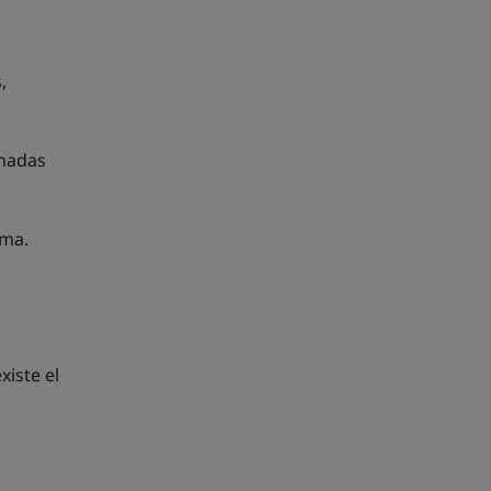
,
onadas
ima.
xiste el