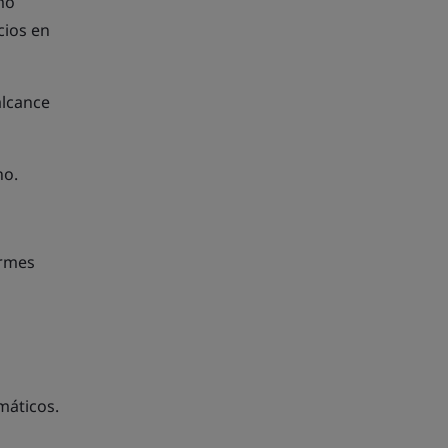
mo
cios en
alcance
no.
ormes
imáticos.