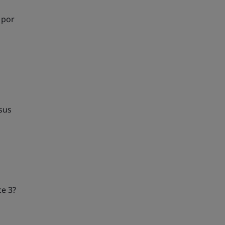
 por
 sus
ce 3?