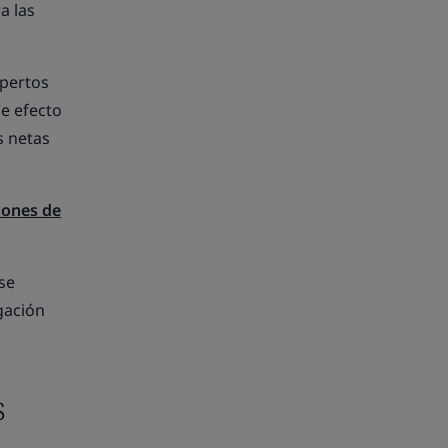
a las
xpertos
de efecto
s netas
iones de
se
gación
s