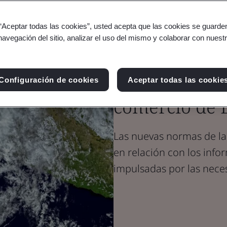
Blog
 “Aceptar todas las cookies”, usted acepta que las cookies se guarden
Sostenibilidad
navegación del sitio, analizar el uso del mismo y colaborar con nuest
Datos sobre e
para las orga
Configuración de cookies
Aceptar todas las cookie
comercio de 
Las nuevas normas de la
en relación con los info
impulsadas por las neces