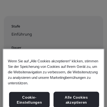
Stufe
Einführung
Dauer
1 Stunde
Wenn Sie auf „Alle Cookies akzeptieren“ klicken, stimmen
Sie der Speicherung von Cookies auf Ihrem Gerät zu, um
die Websitenavigation zu verbessern, die Websitenutzung
Verfügbar zur Buchung:
zu analysieren und unsere Marketingbemühungen zu
unterstützen.
On-Demand-E-Learning
Cookie-
Alle Cookies
€60 + MwSt.
Einstellungen
akzeptieren