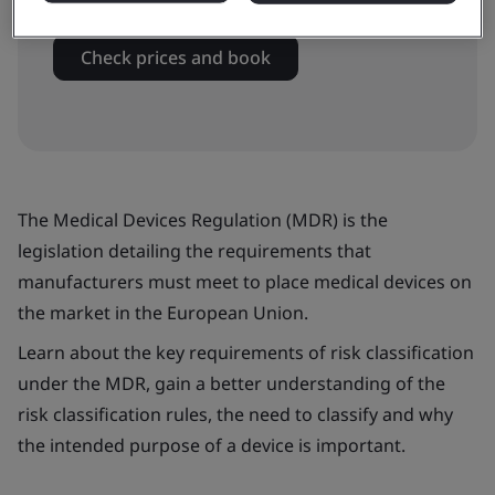
Check prices and book
The Medical Devices Regulation (MDR) is the
legislation detailing the requirements that
manufacturers must meet to place medical devices on
the market in the European Union.
Learn about the key requirements of risk classification
under the MDR, gain a better understanding of the
risk classification rules, the need to classify and why
the intended purpose of a device is important.