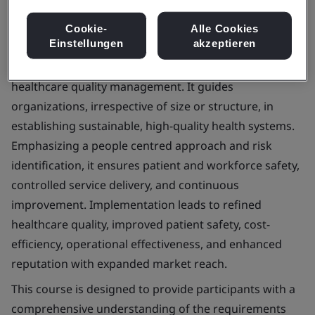
Cookie-
Alle Cookies
Einstellungen
akzeptieren
ISO 7101:2023 is the inaugural global standard for
healthcare quality management. It guides
organizations, irrespective of size or structure, in
establishing sustainable, high-quality health systems.
Emphasizing a people centred approach and risk
identification, it ensures patient and workforce safety,
controlled service delivery, and continuous
improvement. Implementation leads to refined
healthcare quality, improved patient safety, cost-
efficiency, operational effectiveness, and enhanced
reputation with expanded market reach.
This course is designed to provide participants with a
comprehensive understanding of the requirements