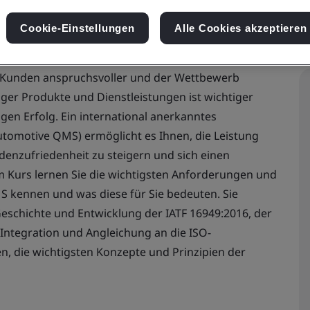
Cookie-Einstellungen
Alle Cookies akzeptieren
ie Kunden anspruchsvoller und der Wettbewerb
tiger Produkte und Dienstleistungen ist wichtiger
gen Erfolg. Ein international anerkanntes
omotive QMS) ermöglicht es Ihnen, die Leistung
enzufriedenheit zu steigern und sich einen
m Kurs lernen Sie die wichtigsten Anforderungen und
MS kennen und was diese für Sie bedeuten. Sie
eschichte und Entwicklung der IATF 16949:2016, der
 Integration und Angleichung an die ISO-
nen, die wichtigsten Konzepte und Prinzipien der