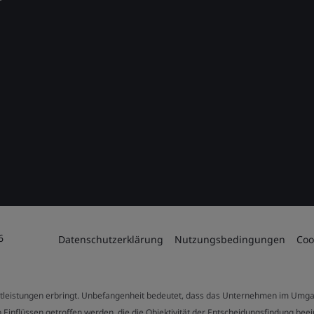
6
Datenschutzerklärung
Nutzungsbedingungen
Coo
stleistungen erbringt. Unbefangenheit bedeutet, dass das Unternehmen im Umga
 Einflüssen getroffen werden, die die Objektivität der Entscheidungsfindung bee