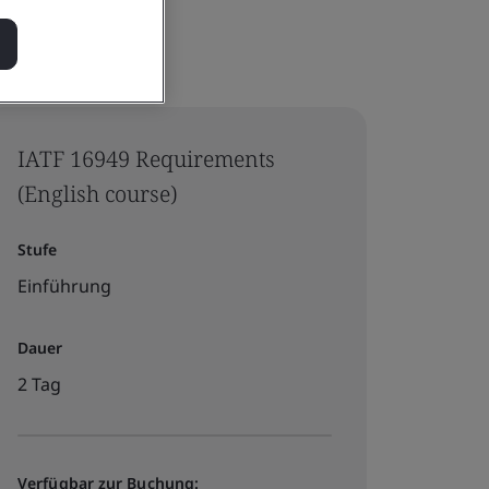
IATF 16949 Requirements
(English course)
Stufe
Einführung
Dauer
2 Tag
Verfügbar zur Buchung: