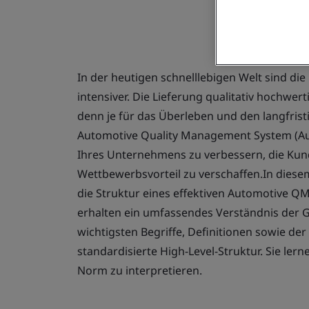
In der heutigen schnelllebigen Welt sind d
intensiver. Die Lieferung qualitativ hochwer
denn je für das Überleben und den langfristi
Automotive Quality Management System (Aut
Ihres Unternehmens zu verbessern, die Kund
Wettbewerbsvorteil zu verschaffen.In diese
die Struktur eines effektiven Automotive Q
erhalten ein umfassendes Verständnis der G
wichtigsten Begriffe, Definitionen sowie der
standardisierte High-Level-Struktur. Sie ler
Norm zu interpretieren.