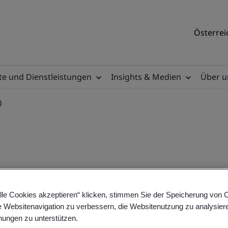
Österrei
e und Dienstleistungen
Insights & Medien
Über u
)
ents (English course)
lle Cookies akzeptieren“ klicken, stimmen Sie der Speicherung von 
e Websitenavigation zu verbessern, die Websitenutzung zu analysier
ungen zu unterstützen.