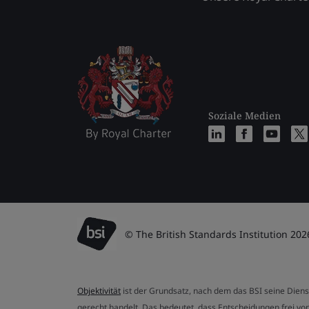
Soziale Medien
© The British Standards Institution 202
Objektivität
ist der Grundsatz, nach dem das BSI seine Dien
gerecht handelt. Das bedeutet, dass Entscheidungen frei von