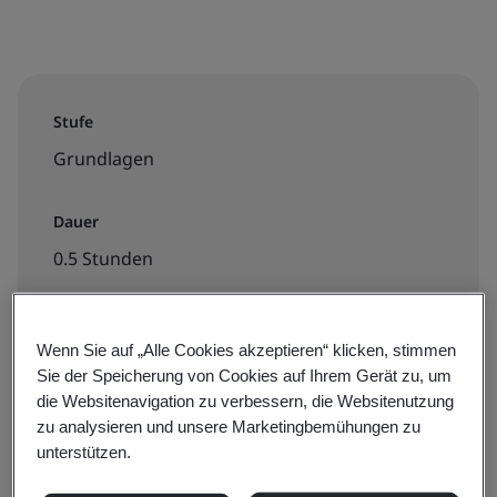
Stufe
Grundlagen
Dauer
0.5 Stunden
Wenn Sie auf „Alle Cookies akzeptieren“ klicken, stimmen
Verfügbar zur Buchung:
Sie der Speicherung von Cookies auf Ihrem Gerät zu, um
On-Demand-E-Learning
die Websitenavigation zu verbessern, die Websitenutzung
zu analysieren und unsere Marketingbemühungen zu
unterstützen.
€40 + MwSt.