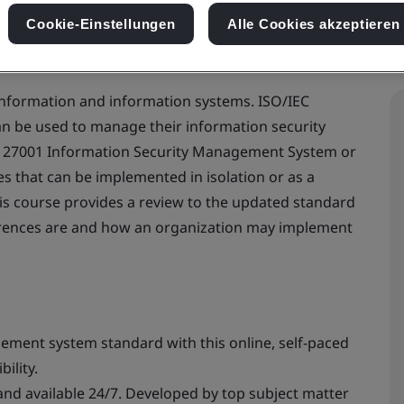
Cookie-Einstellungen
Alle Cookies akzeptieren
information and information systems. ISO/IEC
can be used to manage their information security
IEC 27001 Information Security Management System or
ces that can be implemented in isolation or as a
his course provides a review to the updated standard
erences are and how an organization may implement
ment system standard with this online, self-paced
ility.
and available 24/7. Developed by top subject matter