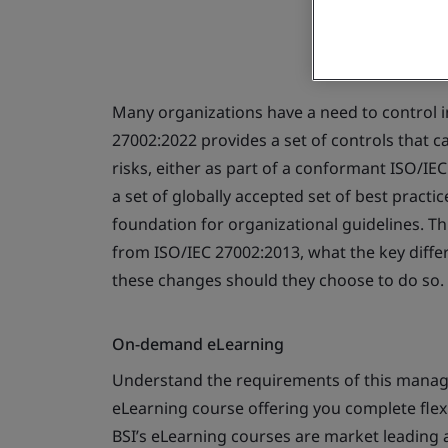
Many organizations have a need to control 
27002:2022 provides a set of controls that 
risks, either as part of a conformant ISO/
a set of globally accepted set of best practi
foundation for organizational guidelines. T
from ISO/IEC 27002:2013, what the key diff
these changes should they choose to do so.
On-demand eLearning
Understand the requirements of this manage
eLearning course offering you complete flexib
BSI’s eLearning courses are market leading 