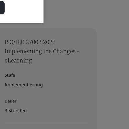
ISO/IEC 27002:2022
Implementing the Changes -
eLearning
Stufe
Implementierung
Dauer
3 Stunden