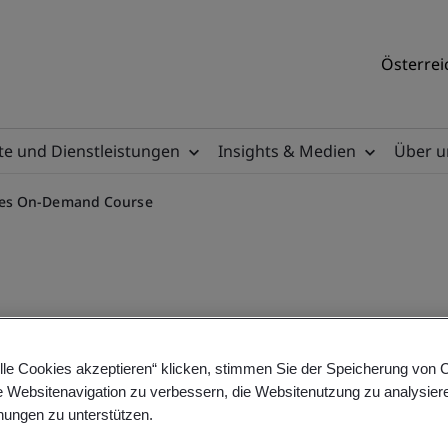
Österrei
e und Dienstleistungen
Insights & Medien
Über u
ges On-Demand Course
 Implementing the Changes 
lle Cookies akzeptieren“ klicken, stimmen Sie der Speicherung von 
e Websitenavigation zu verbessern, die Websitenutzung zu analysier
ungen zu unterstützen.