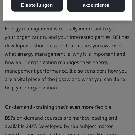
Einstellungen
akzeptieren
Energy management is critically important to you,
your organization, and your interested parties. BSI has
developed a short session that makes you aware of
what energy management is, why it is important and
how your organization manages their energy
management performance. It also considers how you
are a vital piece of the jigsaw and what you can do to
help your organization.
On-demand - training that’s even more flexible
BSI’s on-demand courses are market-leading and
available 24/7. Developed by top subject matter
experts, they contain the same high-quality content