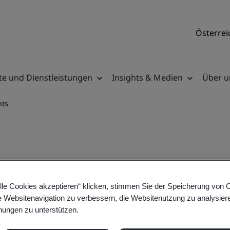
Österrei
e und Dienstleistungen
Insights & Medien
Über u
nts
Requirements - eLearning
lle Cookies akzeptieren“ klicken, stimmen Sie der Speicherung von 
e Websitenavigation zu verbessern, die Websitenutzung zu analysier
ungen zu unterstützen.