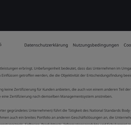
6
Datenschutzerklärung
Nutzungsbedingungen
Coo
stleistungen erbringt. Unbefangenheit bedeutet, dass das Unternehmen im Umga
 Einflüssen getroffen werden, die die Objektivität der Entscheidungsfindung bee
stung keine Zertifizierung für Kunden anbieten, die auch von einem anderen Teil
die eine Zertifizierung nach demselben Managementsystem anstreben.
Charter gegründetes Unternehmen) führt die Tätigkeit des National Standards Bod
hmen auch ein breites Portfolio an anderen Geschäftslösungen an, die Unternehm
bewertungstools, Software, Produkttests, Informationsprodukte und Schulungen) z