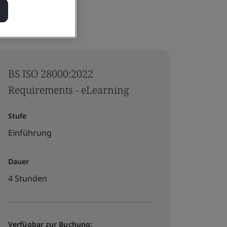
BS ISO 28000:2022
Requirements - eLearning
Stufe
Einführung
Dauer
4 Stunden
Verfügbar zur Buchung: