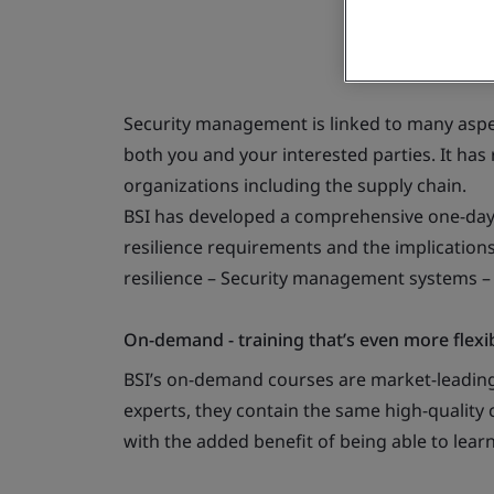
Security management is linked to many aspe
both you and your interested parties. It has r
organizations including the supply chain.
BSI has developed a comprehensive one-day 
resilience requirements and the implications
resilience – Security management systems –
On-demand - training that’s even more flexi
BSI’s on-demand courses are market-leading
experts, they contain the same high-quality c
with the added benefit of being able to lear