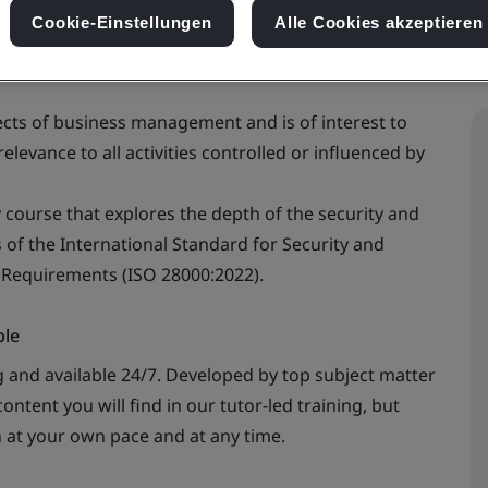
Cookie-Einstellungen
Alle Cookies akzeptieren
cts of business management and is of interest to
elevance to all activities controlled or influenced by
course that explores the depth of the security and
 of the International Standard for Security and
 Requirements (ISO 28000:2022).
ble
 and available 24/7. Developed by top subject matter
ontent you will find in our tutor-led training, but
n at your own pace and at any time.