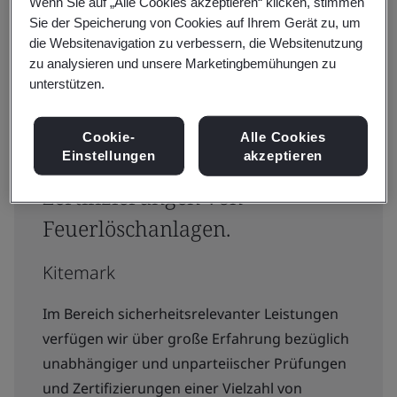
Wenn Sie auf „Alle Cookies akzeptieren“ klicken, stimmen
Sie der Speicherung von Cookies auf Ihrem Gerät zu, um
die Websitenavigation zu verbessern, die Websitenutzung
zu analysieren und unsere Marketingbemühungen zu
unterstützen.
Schaffen sie Vertrauen durch
Cookie-
Alle Cookies
Einstellungen
akzeptieren
Sicherheitsprüfungen und
Zertifizierungen von
Feuerlöschanlagen.
Kitemark
Im Bereich sicherheitsrelevanter Leistungen
verfügen wir über große Erfahrung bezüglich
unabhängiger und unparteiischer Prüfungen
und Zertifizierungen einer Vielzahl von