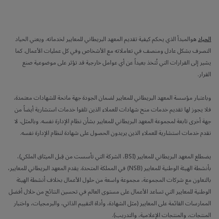
الحياد
هوالمبدأ الذي يحكم كيفية تقديم المعهد البريطاني للمعايير لخدماته. ويعني الحياد
التصرف بشكل عادل ومنصف في تعاملاته مع الأشخاص وفي كل عمليات الأعمال. كما
يشير إلى القرارات التي تُتخذ بعيداً عن أي عوامل خارجية قد تؤثر على موضوعية صنع
القرار.
وباعتبار مؤسسة المعهد البريطاني للمعايير لضمان الجودة جهة مانحة للشهادات معتمدة،
فلا يجوز لها تقديم خدمات منح شهادات للعملاء الذين تلقوا خدمات استشارية أيضاً من
جهة أخرى تابعة لمجموعة المعهد البريطاني للمعايير بشأن نظام الإدارة نفسه. وبالمثل، لا
نقدم خدمات استشارية للعملاء الذين يريدون الحصول على شهادة لنظام الإدارة نفسه.
يضطلع المعهد البريطاني للمعايير (BSI، الشركة التي تأسست من قِبل الميثاق الملكي)،
بأنشطة الهيئة الوطنية للمعايير (NSB) في المملكة المتحدة. يقدم المعهد البريطاني للمعايير،
بالتعاون مع شركات المجموعة، مجموعة واسعة من حلول الأعمال بخلاف أنشطة الهيئة
الوطنية للمعايير التي تساعد الأعمال على مستوى العالم في تحسين النتائج من خلال أفضل
الممارسات القائمة على المعايير (مثل الشهادة، وأداة التقييم الذاتي، والبرمجيات، واختبار
المنتجات، والمنتجات الإعلامية، والتدريب).