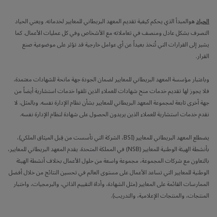
الحياد
هوالمبدأ الذي يحكم كيفية تقديم المعهد البريطاني للمعايير لخدماته. ويعني الحياد
التصرف بشكل عادل ومنصف في تعاملاته مع الأشخاص وفي كل عمليات الأعمال. كما
يشير إلى القرارات التي تُتخذ بعيداً عن أي عوامل خارجية قد تؤثر على موضوعية صنع
القرار.
وباعتبار مؤسسة المعهد البريطاني للمعايير لضمان الجودة جهة مانحة للشهادات معتمدة،
فلا يجوز لها تقديم خدمات منح شهادات للعملاء الذين تلقوا خدمات استشارية أيضاً من
جهة أخرى تابعة لمجموعة المعهد البريطاني للمعايير بشأن نظام الإدارة نفسه. وبالمثل، لا
نقدم خدمات استشارية للعملاء الذين يريدون الحصول على شهادة لنظام الإدارة نفسه.
يضطلع المعهد البريطاني للمعايير (BSI، الشركة التي تأسست من قِبل الميثاق الملكي)،
بأنشطة الهيئة الوطنية للمعايير (NSB) في المملكة المتحدة. يقدم المعهد البريطاني للمعايير،
بالتعاون مع شركات المجموعة، مجموعة واسعة من حلول الأعمال بخلاف أنشطة الهيئة
الوطنية للمعايير التي تساعد الأعمال على مستوى العالم في تحسين النتائج من خلال أفضل
الممارسات القائمة على المعايير (مثل الشهادة، وأداة التقييم الذاتي، والبرمجيات، واختبار
المنتجات، والمنتجات الإعلامية، والتدريب).