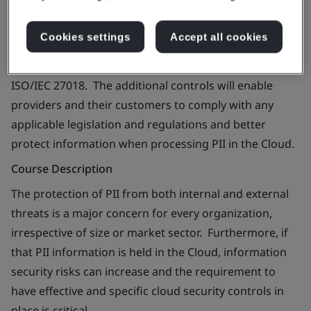
Course Aim
This course is aimed at assisting cloud service
Cookies settings
Accept all cookies
providers and their customers understand the
additional guidance and controls contained within
ISO/IEC 27018. The additional controls will enable
providers and their customers to comply with any
applicable legislation and regulations and better
protect information when processing PII in the Cloud.
Course Description
The protection of PII from both internal and external
threats is a major concern for every organization,
irrespective of size or market sector. Furthermore, if
that PII information is held in the Cloud, information
security risks can increase and the requirement to
have effective and specific cloud security controls in
place is critical.