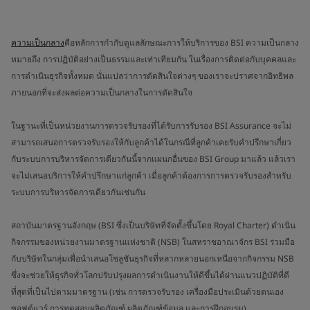
ความเป็นกลาง
คือหลักการกำกับดูแลลักษณะการให้บริการของ BSI ความเป็นกลาง
หมายถึง การปฏิบัติอย่างเป็นธรรมและเท่าเทียมกัน ในเรื่องการติดต่อกับบุคคลและ
การดำเนินธุรกิจทั้งหมด นั่นแปลว่าการตัดสินใจต่างๆ ของเราจะปราศจากอิทธิพล
ภายนอกที่จะส่งผลต่อความเป็นกลางในการตัดสินใจ
ในฐานะที่เป็นหน่วยงานการตรวจรับรองที่ได้รับการรับรอง BSI Assurance จะไม่
สามารถเสนอการตรวจรับรองให้กับลูกค้าได้ในกรณีที่ลูกค้าเคยรับคำปรึกษาเกี่ยว
กับระบบการบริหารจัดการเดียวกันนี้จากแผนกอื่นของ BSI Group มาแล้ว แล้วเรา
จะไม่เสนอบริการให้คำปรึกษาแก่ลูกค้า เมื่อลูกค้าต้องการการตรวจรับรองสำหรับ
ระบบการบริหารจัดการเดียวกันเช่นกัน
สถาบันมาตรฐานอังกฤษ (BSI ซึ่งเป็นบริษัทที่จัดตั้งขึ้นโดย Royal Charter) ดำเนิน
กิจกรรมของหน่วยงานมาตรฐานแห่งชาติ (NSB) ในสหราชอาณาจักร BSI ร่วมมือ
กับบริษัทในกลุ่มเพื่อนำเสนอโซลูชันธุรกิจที่หลากหลายนอกเหนือจากกิจกรรม NSB
ซึ่งจะช่วยให้ธุรกิจทั่วโลกปรับปรุงผลการดำเนินงานให้ดีขึ้นได้ผ่านแนวปฏิบัติที่ดี
ที่สุดที่เป็นไปตามมาตรฐาน (เช่น การตรวจรับรอง เครื่องมือประเมินด้วยตนเอง
ซอฟต์แวร์ การทดสอบผลิตภัณฑ์ ผลิตภัณฑ์ข้อมูล และการฝึกอบรม)