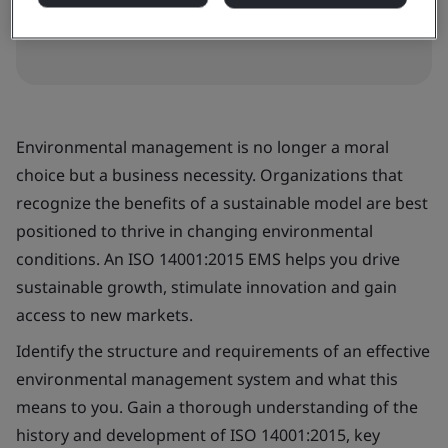
Book your place
Environmental management is no longer a moral
choice but a business necessity. Organizations that
recognize the benefits of a sustainable model are best
positioned to thrive in changing environmental
conditions. An ISO 14001:2015 EMS helps you drive
sustainable growth, stimulate innovation and gain
access to new markets.
Identify the structure and requirements of an effective
environmental management system and what this
means to you. Gain a thorough understanding of the
history and development of ISO 14001:2015, key