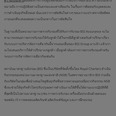
ความเป็นกลาง
คือหลักการกำกับดูแลลักษณะการให้บริการของ BSI ความเป็นกลาง
หมายถึง การปฏิบัติอย่างเป็นธรรมและเท่าเทียมกัน ในเรื่องการติดต่อกับบุคคลและ
การดำเนินธุรกิจทั้งหมด นั่นแปลว่าการตัดสินใจต่างๆ ของเราจะปราศจากอิทธิพล
ภายนอกที่จะส่งผลต่อความเป็นกลางในการตัดสินใจ
ในฐานะที่เป็นหน่วยงานการตรวจรับรองที่ได้รับการรับรอง BSI Assurance จะไม่
สามารถเสนอการตรวจรับรองให้กับลูกค้าได้ในกรณีที่ลูกค้าเคยรับคำปรึกษาเกี่ยว
กับระบบการบริหารจัดการเดียวกันนี้จากแผนกอื่นของ BSI Group มาแล้ว แล้วเรา
จะไม่เสนอบริการให้คำปรึกษาแก่ลูกค้า เมื่อลูกค้าต้องการการตรวจรับรองสำหรับ
ระบบการบริหารจัดการเดียวกันเช่นกัน
สถาบันมาตรฐานอังกฤษ (BSI ซึ่งเป็นบริษัทที่จัดตั้งขึ้นโดย Royal Charter) ดำเนิน
กิจกรรมของหน่วยงานมาตรฐานแห่งชาติ (NSB) ในสหราชอาณาจักร BSI ร่วมมือ
กับบริษัทในกลุ่มเพื่อนำเสนอโซลูชันธุรกิจที่หลากหลายนอกเหนือจากกิจกรรม NSB
ซึ่งจะช่วยให้ธุรกิจทั่วโลกปรับปรุงผลการดำเนินงานให้ดีขึ้นได้ผ่านแนวปฏิบัติที่ดี
ที่สุดที่เป็นไปตามมาตรฐาน (เช่น การตรวจรับรอง เครื่องมือประเมินด้วยตนเอง
ซอฟต์แวร์ การทดสอบผลิตภัณฑ์ ผลิตภัณฑ์ข้อมูล และการฝึกอบรม)