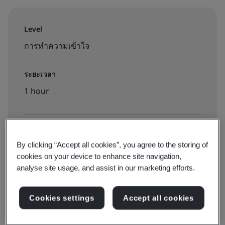
Level
การทำความเข้าใจ
ระยะเวลา
1 hour
จองการฝึกอบรม:
By clicking “Accept all cookies”, you agree to the storing of
On-demand elearning
cookies on your device to enhance site navigation,
analyse site usage, and assist in our marketing efforts.
฿2000
Cookies settings
Accept all cookies