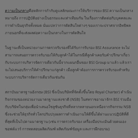
ความเป็นกลาง
คือหลักการกำกับดูแลลักษณะการให้บริการของ BSI ความเป็นกลาง
หมายถึง การปฏิบัติอย่างเป็นธรรมและเท่าเทียมกัน ในเรื่องการติดต่อกับบุคคลและ
การดำเนินธุรกิจทั้งหมด นั่นแปลว่าการตัดสินใจต่างๆ ของเราจะปราศจากอิทธิพล
ภายนอกที่จะส่งผลต่อความเป็นกลางในการตัดสินใจ
ในฐานะที่เป็นหน่วยงานการตรวจรับรองที่ได้รับการรับรอง BSI Assurance จะไม่
สามารถเสนอการตรวจรับรองให้กับลูกค้าได้ในกรณีที่ลูกค้าเคยรับคำปรึกษาเกี่ยว
กับระบบการบริหารจัดการเดียวกันนี้จากแผนกอื่นของ BSI Group มาแล้ว แล้วเรา
จะไม่เสนอบริการให้คำปรึกษาแก่ลูกค้า เมื่อลูกค้าต้องการการตรวจรับรองสำหรับ
ระบบการบริหารจัดการเดียวกันเช่นกัน
สถาบันมาตรฐานอังกฤษ (BSI ซึ่งเป็นบริษัทที่จัดตั้งขึ้นโดย Royal Charter) ดำเนิน
กิจกรรมของหน่วยงานมาตรฐานแห่งชาติ (NSB) ในสหราชอาณาจักร BSI ร่วมมือ
กับบริษัทในกลุ่มเพื่อนำเสนอโซลูชันธุรกิจที่หลากหลายนอกเหนือจากกิจกรรม NSB
ซึ่งจะช่วยให้ธุรกิจทั่วโลกปรับปรุงผลการดำเนินงานให้ดีขึ้นได้ผ่านแนวปฏิบัติที่ดี
ที่สุดที่เป็นไปตามมาตรฐาน (เช่น การตรวจรับรอง เครื่องมือประเมินด้วยตนเอง
ซอฟต์แวร์ การทดสอบผลิตภัณฑ์ ผลิตภัณฑ์ข้อมูล และการฝึกอบรม)