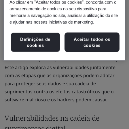
Ao clicar em "Aceitar todos os cookies", concorda com o
organizações. Um ataque cibernético na cadeia de
armazenamento de cookies no seu dispositivo para
suprimentos pode comprometer dados confidenciais,
melhorar a navegação no site, analisar a utilização do site
interromper operações e levar a perdas financeiras
e ajudar nas nossas iniciativas de marketing.
significativas que afetam todas as partes envolvidas.
Definições de
Aceitar todos os
Mas adotar uma abordagem de digital trust,
cookies
cookies
abordando proativamente esses riscos para a cadeia
de suprimentos, tem o potencial de fazer a diferença.
Este artigo explora as vulnerabilidades juntamente
com as etapas que as organizações podem adotar
para proteger seus dados e sua cadeia de
suprimentos contra os efeitos catastróficos que o
software malicioso e os hackers podem causar.
Vulnerabilidades na cadeia de
suprimentos digital