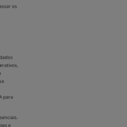
assar os
 dados
erativos,
o
sa
A para
enciais.
ntes e