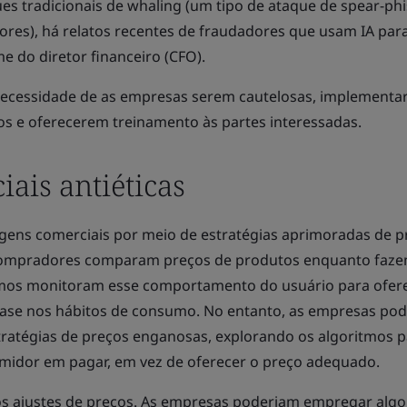
es tradicionais de whaling (um tipo de ataque de spear-ph
iores), há relatos recentes de fraudadores que usam IA par
 do diretor financeiro (CFO).
necessidade de as empresas serem cautelosas, implement
s e oferecerem treinamento às partes interessadas.
iais antiéticas
gens comerciais por meio de estratégias aprimoradas de p
ompradores comparam preços de produtos enquanto faz
itmos monitoram esse comportamento do usuário para ofer
ase nos hábitos de consumo. No entanto, as empresas po
tratégias de preços enganosas, explorando os algoritmos 
umidor em pagar, em vez de oferecer o preço adequado.
os ajustes de preços. As empresas poderiam empregar alg