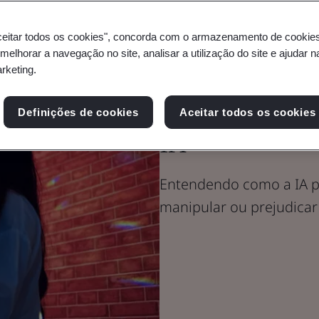
ceitar todos os cookies", concorda com o armazenamento de cookie
Blog
 melhorar a navegação no site, analisar a utilização do site e ajudar 
Digital Trust
arketing.
Defesa contra
Definições de cookies
Aceitar todos os cookies
IA
Entendendo como a IA p
manipular ou prejudicar