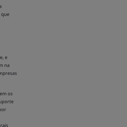
a
o que
e, e
am na
empresas
rem os
suporte
por
rais