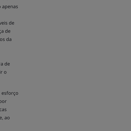
o apenas
veis de
ça de
ios da
ra de
ir o
 esforço
 por
cas
e, ao