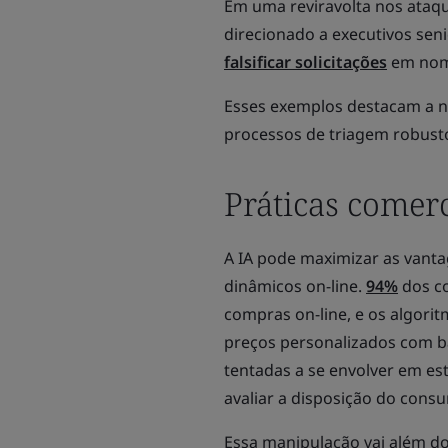
Em uma reviravolta nos ataqu
direcionado a executivos sen
falsificar solicitações
em nome
Esses exemplos destacam a 
processos de triagem robusto
Práticas comerc
A IA pode maximizar as vanta
dinâmicos on-line.
94%
dos c
compras on-line, e os algor
preços personalizados com b
tentadas a se envolver em es
avaliar a disposição do cons
Essa manipulação vai além d