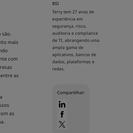
BSI
Terry tem 27 anos de
experiência em
segurança, risco,
auditoria e compliance
 são.
de TI, abrangendo uma
uito mais
ampla gama de
ando
aplicativos, bancos de
nte com
dados, plataformas e
presas
redes.
entre as
Compartilhar:
ra
ssos
com as
ma.