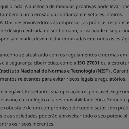
uilibrada. A ausência de medidas proativas pode levar nã
 também a uma erosão da confiança em setores inteiros.
IA:
Dos desenvolvedores às empresas, as práticas responsá
e design centrada no ser humano, privacidade e seguran
sponsabilidade, devem estar enraizadas em todos os estág
antenha-se atualizado com os regulamentos e normas em
A e à segurança cibernética, como a
ISO 27001
ou a estrutu
Instituto Nacional de Normas e Tecnologia (NIST)
. Garant
entos relevantes para evitar riscos legais e regulatórios.
é inegável. Entretanto, sua operação responsável exige um
e o avanço tecnológico e a responsabilidade ética. Somente
 e robusta e de um compromisso de todo o setor com práti
s e as sociedades poderão aproveitar todo o seu potencial 
tra os riscos inerentes.