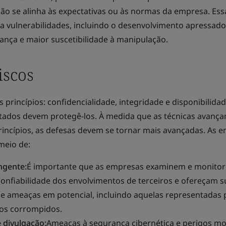
não se alinha às expectativas ou às normas da empresa. Ess
 a vulnerabilidades, incluindo o desenvolvimento apressad
nça e maior suscetibilidade à manipulação.
iscos
 princípios: confidencialidade, integridade e disponibilidad
tados devem protegê-los. À medida que as técnicas avanç
rincípios, as defesas devem se tornar mais avançadas. As 
meio de:
ngente:
É importante que as empresas examinem e monito
 confiabilidade dos envolvimentos de terceiros e ofereçam 
 ameaças em potencial, incluindo aquelas representadas 
mos corrompidos.
 divulgação:
Ameaças à segurança cibernética e perigos mo