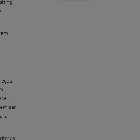
ishing
a
arem
reços
em
ecer
dem ser
para
oritmos