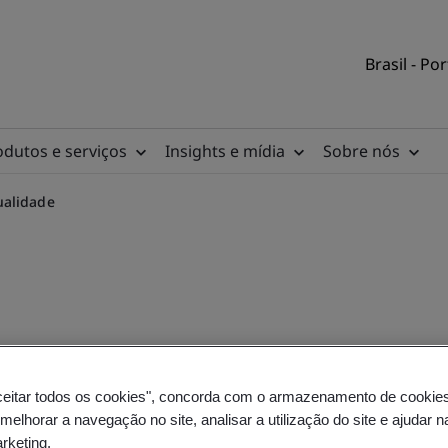
Brasil - Po
odutos e serviços
Insights e mídia
Sobre nós
ualidade
 9001 - Gestão da qualida
ceitar todos os cookies", concorda com o armazenamento de cookie
 melhorar a navegação no site, analisar a utilização do site e ajudar 
arketing.