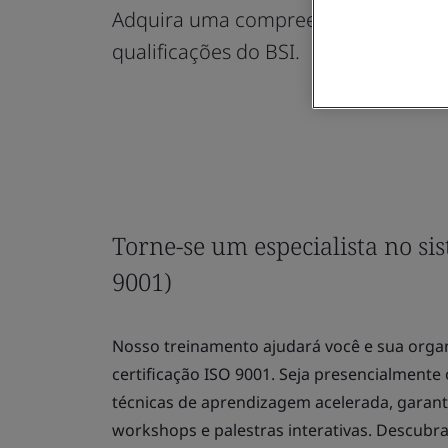
Adquira uma compreensão completa d
qualificações do BSI.
Torne-se um especialista no si
9001)
Nosso treinamento ajudará você e sua orga
certificação ISO 9001. Seja presencialmente 
técnicas de aprendizagem acelerada, gara
workshops e palestras interativas. Descubr