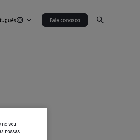
rtuguês
Fale conosco
de
s no seu
nas nossas