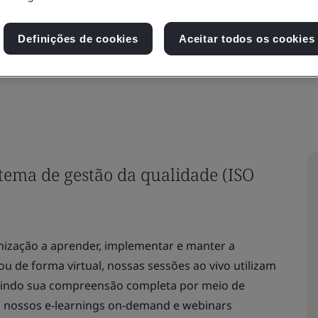
a ISO 9001 e obtenha certificações, como a co
Definições de cookies
Aceitar todos os cookies
stema de gestão da qualidade (ISO
nização a aprender, implementar e manter a
ou de forma virtual, nossas sessões ao vivo utilizam
ntindo sua compreensão completa por meio de
a nossos
e-learnings on-demand
e
webinars