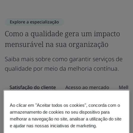
Explore a especialização
Como a qualidade gera um impacto
mensurável na sua organização
Saiba mais sobre como garantir serviços de
qualidade por meio da melhoria contínua.
Satisfação do cliente
Acesso ao mercado
Melho
Ao clicar em "Aceitar todos os cookies", concorda com o
Especialização
armazenamento de cookies no seu dispositivo para
Aumentando a satisfação do cliente
N
melhorar a navegação no site, analisar a utilização do site
e ajudar nas nossas iniciativas de marketing.
Priorizar a qualidade significa criar produtos e
E