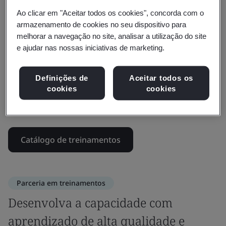
competências para avançar na sua carreira e
Ao clicar em "Aceitar todos os cookies", concorda com o
contribuir para a sua organização. Aprenda as
armazenamento de cookies no seu dispositivo para
habilidades necessárias para implementar as
melhorar a navegação no site, analisar a utilização do site
melhores práticas que geram um impacto positivo.
e ajudar nas nossas iniciativas de marketing.
Construa uma força de trabalho resolutiva e ágil,
Definições de
Aceitar todos os
atraindo e retendo os melhores talentos. Desenvolva
cookies
cookies
habilidades e forneça oportunidades de aprendizado
contínuo, priorizando o progresso da carreira.
Catálogo de treinamentos
Parceria em treinamentos
Desenvolva a capacidade com
aprendizado de alta qualidade e