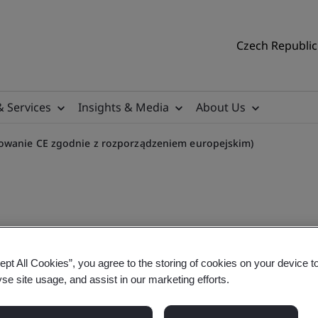
Czech Republic 
& Services
Insights & Media
About Us
owanie CE zgodnie z rozporządzeniem europejskim)
iczna dla IVD - eLearning
ept All Cookies”, you agree to the storing of cookies on your device t
yse site usage, and assist in our marketing efforts.
dzeniem europejskim