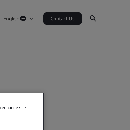
- English
Contact Us
o enhance site