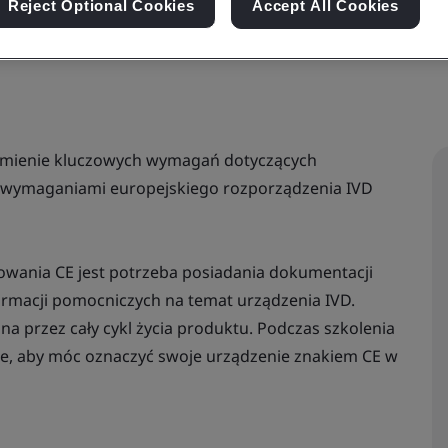
Reject Optional Cookies
Accept All Cookies
zumienie kluczowych wymagań dotyczących
 z wymaganiami europejskiego rozporządzenia IVD
wania CE jest potrzeba posiadania dokumentacji
formacji pomocniczych na temat urządzenia IVD.
 przez cały cykl życia produktu. Podczas szkolenia
je, aby móc oznaczyć swoje urządzenie znakiem CE w