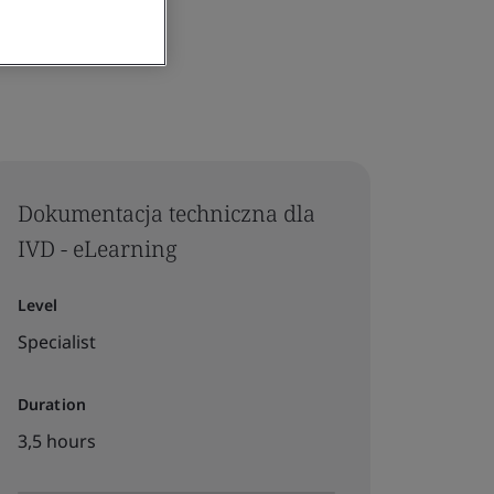
Dokumentacja techniczna dla
IVD - eLearning
Level
Specialist
Duration
3,5 hours