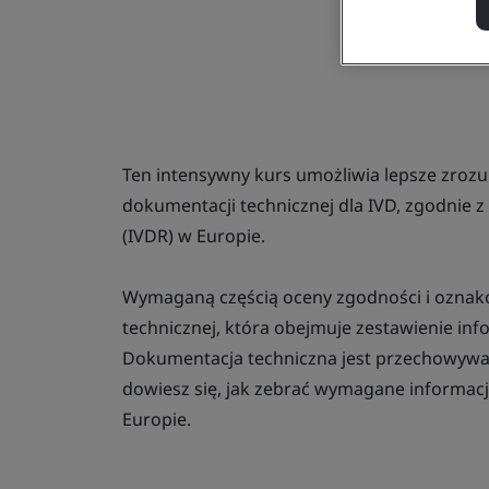
Ten intensywny kurs umożliwia lepsze zro
dokumentacji technicznej dla IVD, zgodnie
(IVDR) w Europie.
Wymaganą częścią oceny zgodności i oznako
technicznej, która obejmuje zestawienie in
Dokumentacja techniczna jest przechowywana
dowiesz się, jak zebrać wymagane informac
Europie.