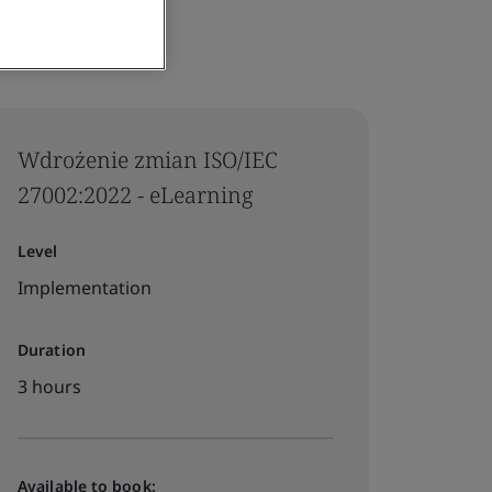
Wdrożenie zmian ISO/IEC
27002:2022 - eLearning
Level
Implementation
Duration
3 hours
Available to book: