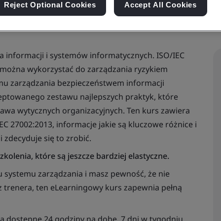
Reject Optional Cookies
Accept All Cookies
a informacji i systemów informatycznych. ISO/IEC
e można wykorzystać do zarządzania ryzykiem
mu zarządzania bezpieczeństwem informacji
ceptowanego zestawu najlepszych praktyk, które
awa wytycznych organizacyjnych. Ten kurs zawiera
C 27002:2013, informacje jakie są kluczowe różnice i
 zdecyduje się to zrobić.
olenia, które są jeszcze bardziej elastyczne.
 systemu zarządzania i masz pewność, że nie
 trenera, ten eLearningowy kurs zapewnia pełną
są dostępne 24 godziny na dobę, 7 dni w tygodniu.