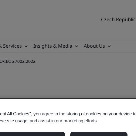
Czech Republic 
& Services
Insights & Media
About Us
O/IEC 27002:2022
O/IEC 27002:2022 - eLearn
ept All Cookies”, you agree to the storing of cookies on your device t
yse site usage, and assist in our marketing efforts.