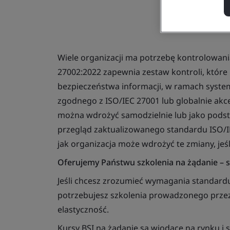
Wiele organizacji ma potrzebę kontrolowani
27002:2022 zapewnia zestaw kontroli, któr
bezpieczeństwa informacji, w ramach syste
zgodnego z ISO/IEC 27001 lub globalnie ak
można wdrożyć samodzielnie lub jako podst
przegląd zaktualizowanego standardu ISO/IE
jak organizacja może wdrożyć te zmiany, jeśli
Oferujemy Państwu szkolenia na żądanie – szk
Jeśli chcesz zrozumieć wymagania standardu
potrzebujesz szkolenia prowadzonego przez
elastyczność.
Kursy BSI na żądanie są wiodące na rynku i 