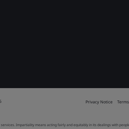
6
Privacy Notice
Terms
 services. Impartiality means acting fairly and equitably in its dealings with peop