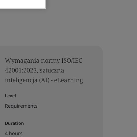
Wymagania normy ISO/IEC
42001:2023, sztuczna
inteligencja (AI) - eLearning
Level
Requirements
Duration
4 hours