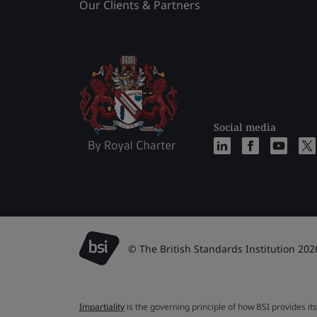
Our Clients & Partners
Social media
© The British Standards Institution 202
Impartiality
is the governing principle of how BSI provides its