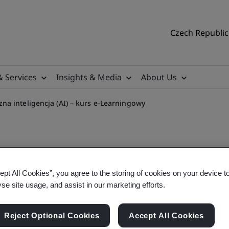
Czech Republic 
& Services
Insights & Media
About Us
a inteligencja (AI) – kurs e-Learningowy
ept All Cookies”, you agree to the storing of cookies on your device t
/IEC 42001:2023, sztuczna 
yse site usage, and assist in our marketing efforts.
Reject Optional Cookies
Accept All Cookies