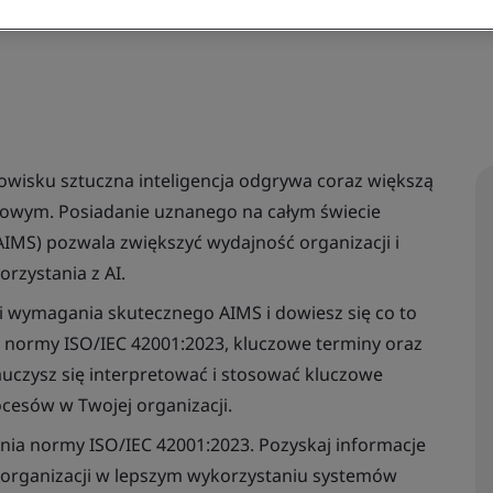
owisku sztuczna inteligencja odgrywa coraz większą
odowym. Posiadanie uznanego na całym świecie
AIMS) pozwala zwiększyć wydajność organizacji i
rzystania z AI.
 i wymagania skutecznego AIMS i dowiesz się co to
ój normy ISO/IEC 42001:2023, kluczowe terminy oraz
auczysz się interpretować i stosować kluczowe
ocesów w Twojej organizacji.
ania normy ISO/IEC 42001:2023. Pozyskaj informacje
 organizacji w lepszym wykorzystaniu systemów