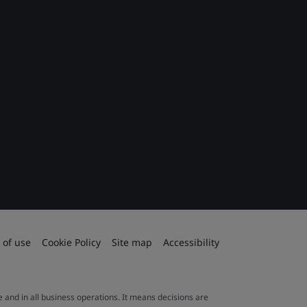
 of use
Cookie Policy
Site map
Accessibility
le and in all business operations. It means decisions are