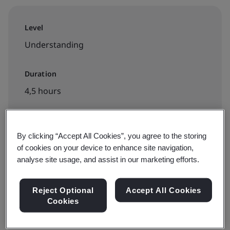
Level
Understanding
Duration
4,5 hours
By clicking “Accept All Cookies”, you agree to the storing
Available to book:
of cookies on your device to enhance site navigation,
analyse site usage, and assist in our marketing efforts.
300zł + VAT
Reject Optional
Accept All Cookies
Cookies
Zapisz się