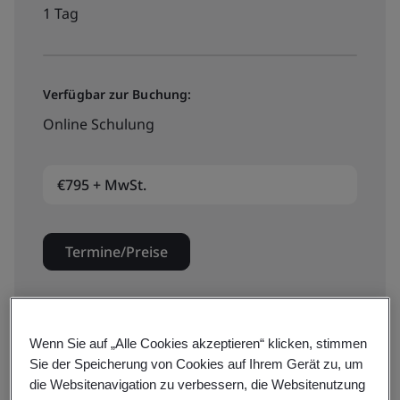
1 Tag
Verfügbar zur Buchung:
Online Schulung
€795 + MwSt.
Termine/Preise
Verfügbar zur Buchung:
Wenn Sie auf „Alle Cookies akzeptieren“ klicken, stimmen
Sie der Speicherung von Cookies auf Ihrem Gerät zu, um
Online Schulung
die Websitenavigation zu verbessern, die Websitenutzung