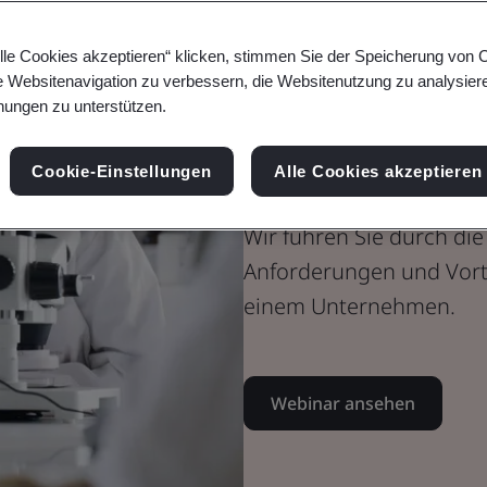
Webinar
lle Cookies akzeptieren“ klicken, stimmen Sie der Speicherung von 
Medizinprodukte
e Websitenavigation zu verbessern, die Websitenutzung zu analysier
ISO 13485: Ei
ungen zu unterstützen.
Einsteiger
Cookie-Einstellungen
Alle Cookies akzeptieren
Wir führen Sie durch di
Anforderungen und Vorte
einem Unternehmen.
Webinar ansehen