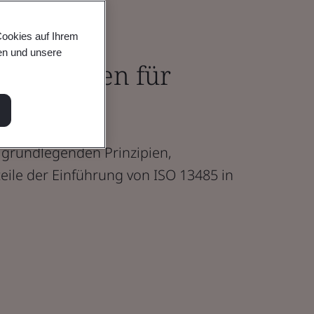
Cookies auf Ihrem
en und unsere
n Leitfaden für
e grundlegenden Prinzipien,
ile der Einführung von ISO 13485 in