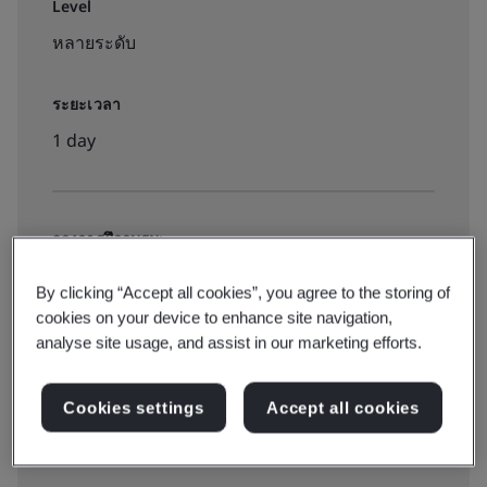
Level
หลายระดับ
ระยะเวลา
1 day
จองการฝึกอบรม:
Public classroom
By clicking “Accept all cookies”, you agree to the storing of
cookies on your device to enhance site navigation,
analyse site usage, and assist in our marketing efforts.
฿995 + ภาษีมูลค่าเพิ่ม
Cookies settings
Accept all cookies
View dates and book now