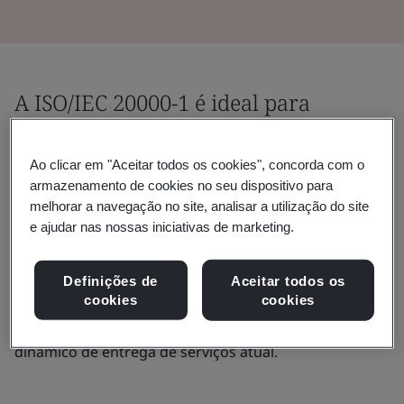
A ISO/IEC 20000-1 é ideal para
qualquer prestador de serviços,
grande ou pequeno, que deseje
Ao clicar em "Aceitar todos os cookies", concorda com o
armazenamento de cookies no seu dispositivo para
garantir a qualidade dos serviços que
melhorar a navegação no site, analisar a utilização do site
oferece.
e ajudar nas nossas iniciativas de marketing.
Ela é comumente utilizada para serviços de TI, gestão
Definições de
Aceitar todos os
de instalações e serviços empresariais, ajudando a
cookies
cookies
garantir serviços eficazes e resilientes no ambiente
dinâmico de entrega de serviços atual.