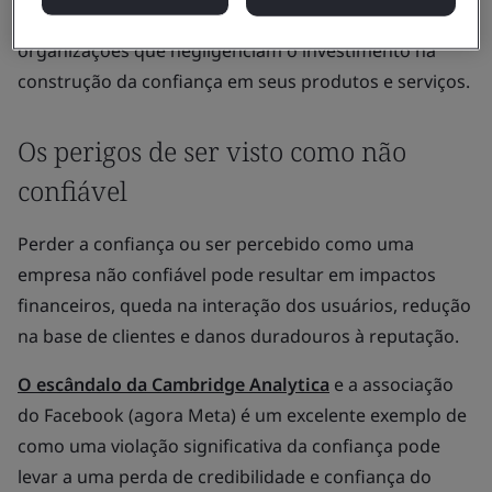
proporcionando uma vantagem competitiva sobre as
organizações que negligenciam o investimento na
construção da confiança em seus produtos e serviços.
Os perigos de ser visto como não
confiável
Perder a confiança ou ser percebido como uma
empresa não confiável pode resultar em impactos
financeiros, queda na interação dos usuários, redução
na base de clientes e danos duradouros à reputação.
O escândalo da Cambridge Analytica
e a associação
do Facebook (agora Meta) é um excelente exemplo de
como uma violação significativa da confiança pode
levar a uma perda de credibilidade e confiança do