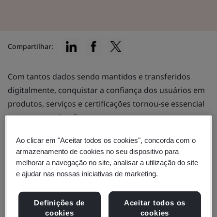
Compartilhar:
Com tantos dados sendo mantidos e transferidos
digitalmente, conquistar a confiança dos usuários em
produtos, serviços e certificações tornou-se essencial
para as organizações.
O digital trust inspira confiança nos usuários, clientes,
Ao clicar em "Aceitar todos os cookies", concorda com o
consumidores e partes interessadas. Ele representa
armazenamento de cookies no seu dispositivo para
uma garantia, protegendo não apenas seus dados,
melhorar a navegação no site, analisar a utilização do site
mas também seus interesses financeiros.
e ajudar nas nossas iniciativas de marketing.
Essa confiança pode aumentar significativamente sua
Definições de
Aceitar todos os
capacidade de atrair e reter clientes, potencialmente
cookies
cookies