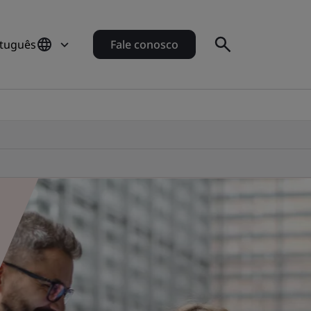
rtuguês
Fale conosco