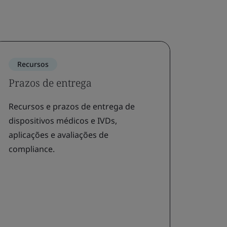
Recursos
Rec
Prazos de entrega
Noss
Recursos e prazos de entrega de
Descu
dispositivos médicos e IVDs,
efici
aplicações e avaliações de
dispo
compliance.
compl