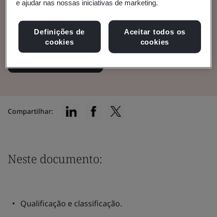
e ajudar nas nossas iniciativas de marketing.
Anexo XVI e os dispositivos sem finalidade
médica prevista.
Definições de
Aceitar todos os
cookies
cookies
Baixe o documento
Compartilhar:
Neste documento:
Qualificação e classificação.