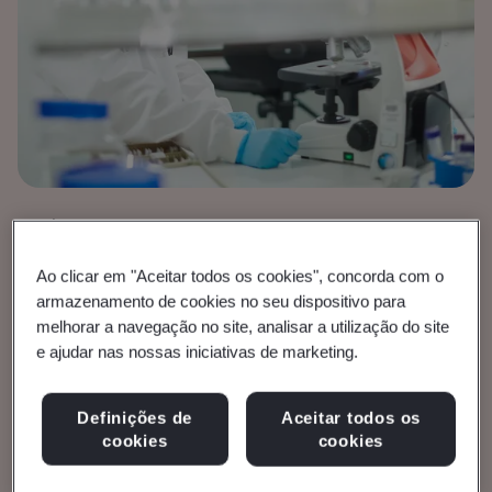
Brochura
Dispositivos médicos
Ao clicar em "Aceitar todos os cookies", concorda com o
Linha do tempo do IVDR
armazenamento de cookies no seu dispositivo para
melhorar a navegação no site, analisar a utilização do site
e ajudar nas nossas iniciativas de marketing.
Requisitos e cronogramas para diagnósticos
in vitro.
Definições de
Aceitar todos os
cookies
cookies
Leia a brochura