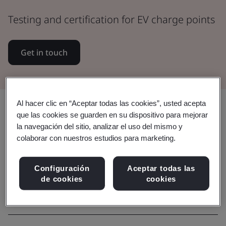
Testing and certification for EV charge points
Get in touch
Al hacer clic en “Aceptar todas las cookies”, usted acepta
Compartir:
que las cookies se guarden en su dispositivo para mejorar
la navegación del sitio, analizar el uso del mismo y
colaborar con nuestros estudios para marketing.
Encuentre la certificación
Configuración
Aceptar todas las
adecuada para usted
de cookies
cookies