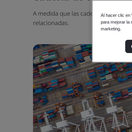
A medida que las cadenas de suminis
Al hacer clic en
relacionadas.
para mejorar la 
marketing.