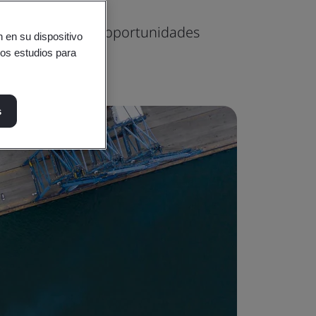
os riesgos y las oportunidades
 en su dispositivo
ros estudios para
s